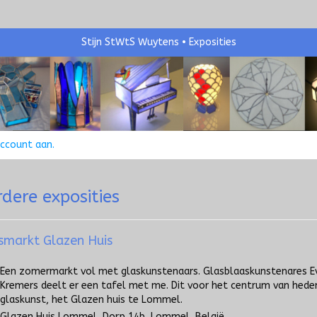
Stijn StWtS Wuytens
Exposities
account aan
.
rdere exposities
smarkt Glazen Huis
Een zomermarkt vol met glaskunstenaars. Glasblaaskunstenares E
Kremers deelt er een tafel met me. Dit voor het centrum van hed
glaskunst, het Glazen huis te Lommel.
Glazen Huis Lommel, Dorp 14b, Lommel, België