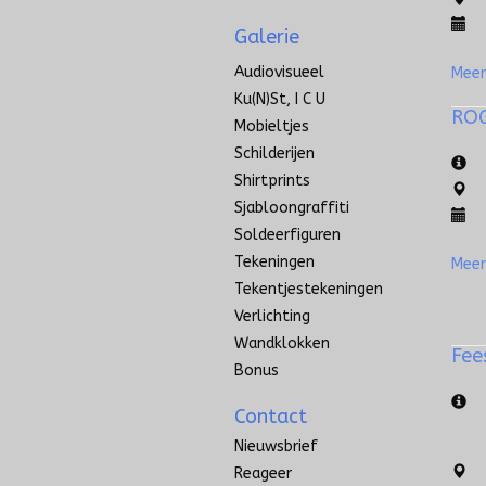
Galerie
Audiovisueel
Meer
Ku(n)st, I C U
RO
Mobieltjes
Schilderijen
Shirtprints
Sjabloongraffiti
Soldeerfiguren
Tekeningen
Meer
Tekentjestekeningen
Verlichting
Wandklokken
Fee
Bonus
Contact
Nieuwsbrief
Reageer