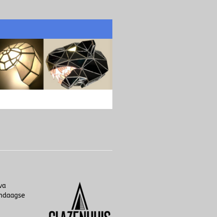
va
endaagse