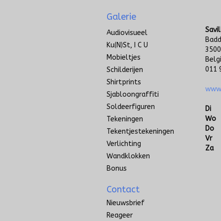
Galerie
Savil
Audiovisueel
Badd
Ku(n)st, I C U
3500
Mobieltjes
Belg
011 
Schilderijen
Shirtprints
www.
Sjabloongraffiti
Soldeerfiguren
Di
Wo
Tekeningen
Do
Tekentjestekeningen
Vr
Verlichting
Za
Wandklokken
Bonus
Contact
Nieuwsbrief
Reageer