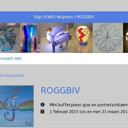
Stijn StWtS Wuytens
ROGGBIV
account aan
.
le exposities
ROGGBIV
Mini buffetpiano glas en portretschilder
1 februari 2015 tot en met 31 maart 201