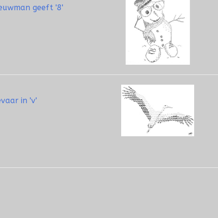
euwman geeft '8'
vaar in 'v'