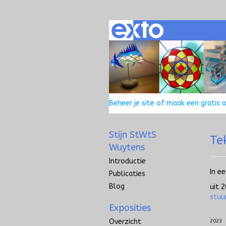
Beheer je site
of
maak een gratis 
Stijn StWtS
Te
Wuytens
Introductie
In e
Publicaties
Blog
uit 
stuu
Exposities
Overzicht
2023