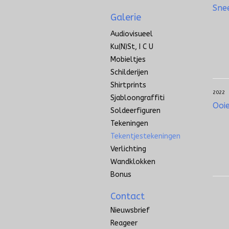
Sne
Galerie
Audiovisueel
Ku(n)st, I C U
Mobieltjes
Schilderijen
Shirtprints
2022
Sjabloongraffiti
Ooie
Soldeerfiguren
Tekeningen
Tekentjestekeningen
Verlichting
Wandklokken
Bonus
Contact
Nieuwsbrief
Reageer