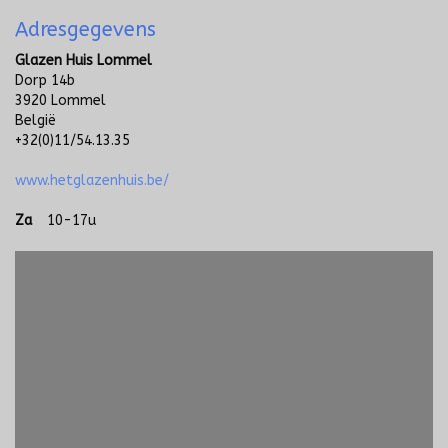
Adresgegevens
Glazen Huis Lommel
Dorp 14b
3920 Lommel
België
+32(0)11/54.13.35
www.hetglazenhuis.be/
Za
10-17u