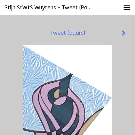
Stijn StWtS Wuytens - Tweet (paars)
Tog
navi
Tweet (paars)