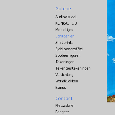
Galerie
Audiovisueel
Ku(n)st, I C U
Mobieltjes
Schilderijen
Shirtprints
Sjabloongraffiti
Soldeerfiguren
Tekeningen
Tekentjestekeningen
Verlichting
Wandklokken
Bonus
Contact
Nieuwsbrief
Reageer