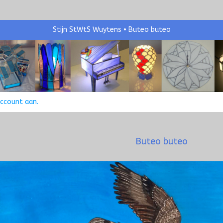
Stijn StWtS Wuytens
Buteo buteo
account aan
.
Buteo buteo