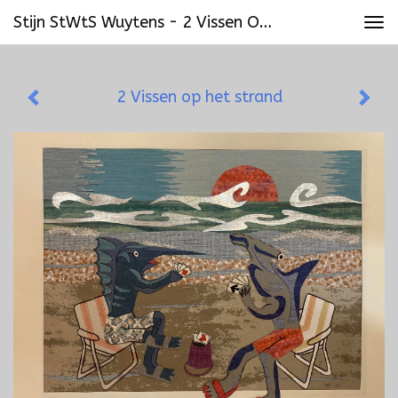
Stijn StWtS Wuytens - 2 Vissen Op Het Strand
Tog
navi
2 Vissen op het strand