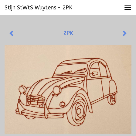
Stijn StWtS Wuytens - 2PK
Tog
navi
2PK