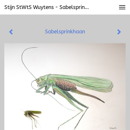
Stijn StWtS Wuytens - Sabelsprinkhaan
Tog
navi
Sabelsprinkhaan