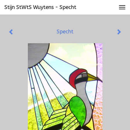
Stijn StWtS Wuytens - Specht
Tog
navi
Specht